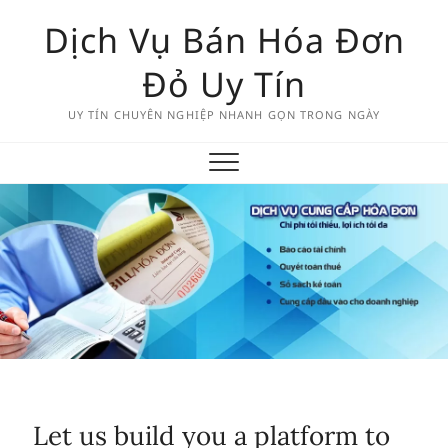
Skip
Dịch Vụ Bán Hóa Đơn
to
content
Đỏ Uy Tín
UY TÍN CHUYÊN NGHIỆP NHANH GỌN TRONG NGÀY
Let us build you a platform to