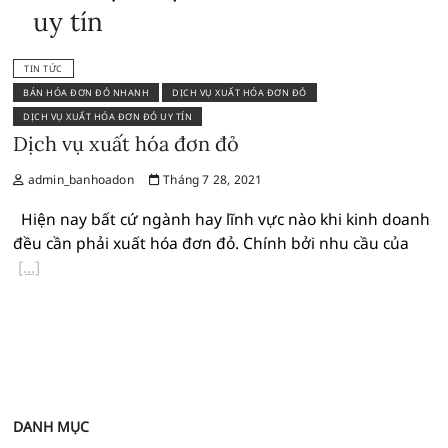
uy tín
TIN TỨC
BÁN HÓA ĐƠN ĐỎ NHANH
DỊCH VỤ XUẤT HÓA ĐƠN ĐỎ
DỊCH VỤ XUẤT HÓA ĐƠN ĐỎ UY TÍN
Dịch vụ xuất hóa đơn đỏ
admin_banhoadon
Tháng 7 28, 2021
Hiện nay bất cứ ngành hay lĩnh vực nào khi kinh doanh
đều cần phải xuất hóa đơn đỏ. Chính bởi nhu cầu của
DANH MỤC