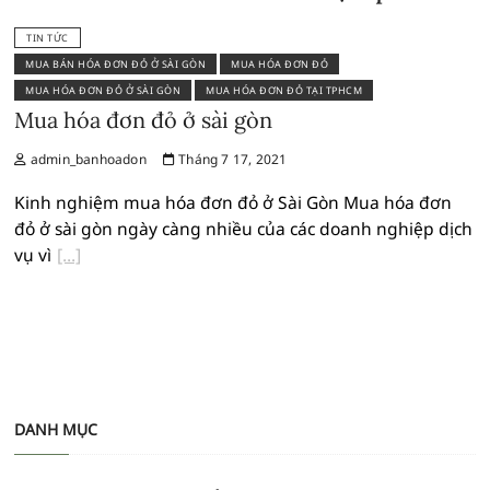
TIN TỨC
MUA BÁN HÓA ĐƠN ĐỎ Ở SÀI GÒN
MUA HÓA ĐƠN ĐỎ
MUA HÓA ĐƠN ĐỎ Ở SÀI GÒN
MUA HÓA ĐƠN ĐỎ TẠI TPHCM
Mua hóa đơn đỏ ở sài gòn
admin_banhoadon
Tháng 7 17, 2021
Kinh nghiệm mua hóa đơn đỏ ở Sài Gòn Mua hóa đơn
đỏ ở sài gòn ngày càng nhiều của các doanh nghiệp dịch
vụ vì
DANH MỤC