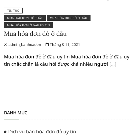
TIN TỨC
MUA HÁO ĐƠN DỎ THẬT
MUA HÓA ĐƠN ĐỎ Ở ĐÂU
MUA HÓA ĐƠN Ở ĐAU UY TÍN
Mua hóa đơn đỏ ở đâu
admin_banhoadon
Tháng 3 11, 2021
Mua hóa đơn đỏ ở đâu uy tín Mua hóa đơn đỏ ở đâu uy
tín chắc chắn là câu hỏi được khá nhiều người
DANH MỤC
Dịch vụ bán hóa đơn đỏ uy tín